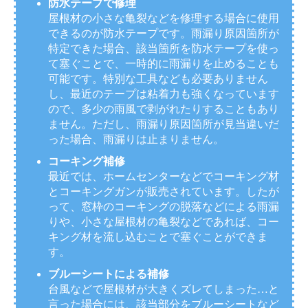
防水テープで修理
屋根材の小さな亀裂などを修理する場合に使用
できるのが防水テープです。雨漏り原因箇所が
特定できた場合、該当箇所を防水テープを使っ
て塞ぐことで、一時的に雨漏りを止めることも
可能です。特別な工具なども必要ありません
し、最近のテープは粘着力も強くなっています
ので、多少の雨風で剥がれたりすることもあり
ません。ただし、雨漏り原因箇所が見当違いだ
った場合、雨漏りは止まりません。
コーキング補修
最近では、ホームセンターなどでコーキング材
とコーキングガンが販売されています。したが
って、窓枠のコーキングの脱落などによる雨漏
りや、小さな屋根材の亀裂などであれば、コー
キング材を流し込むことで塞ぐことができま
す。
ブルーシートによる補修
台風などで屋根材が大きくズレてしまった…と
言った場合には、該当部分をブルーシートなど