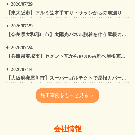
2026/07/29
【東大阪市】アルミ笠木手すり・サッシからの雨漏りを解消｜外壁金属サイディングカバー工法
2026/07/29
【奈良県大和郡山市】太陽光パネル脱着を伴う屋根カバー工法・外壁カバー工法・外壁塗装工事｜スーパーガルテクト施工事例
2026/07/24
【兵庫県宝塚市】セメント瓦からROOGA雅へ屋根葺き替え モダングレーで軽量化・外壁塗装も同時施工
2026/07/14
【大阪府寝屋川市】スーパーガルテクトで屋根カバー工法・外壁塗装・雨樋工事｜住まいをトータルリフォームした施工事例
施工事例をもっと見る ＞
会社情報