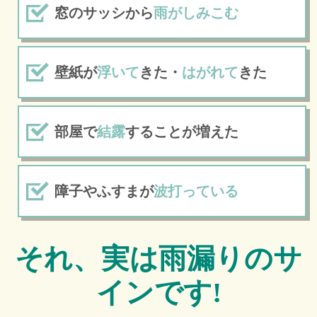
窓のサッシから
雨がしみこむ
壁紙が
浮いて
きた・
はがれて
きた
部屋で
結露
することが増えた
障子やふすまが
波打っている
それ、実は雨漏りのサ
インです!