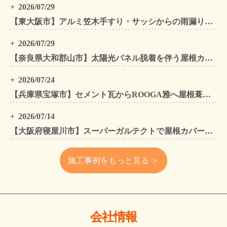
2026/07/29
【東大阪市】アルミ笠木手すり・サッシからの雨漏りを解消｜外壁金属サイディングカバー工法
2026/07/29
【奈良県大和郡山市】太陽光パネル脱着を伴う屋根カバー工法・外壁カバー工法・外壁塗装工事｜スーパーガルテクト施工事例
2026/07/24
【兵庫県宝塚市】セメント瓦からROOGA雅へ屋根葺き替え モダングレーで軽量化・外壁塗装も同時施工
2026/07/14
【大阪府寝屋川市】スーパーガルテクトで屋根カバー工法・外壁塗装・雨樋工事｜住まいをトータルリフォームした施工事例
施工事例をもっと見る ＞
会社情報