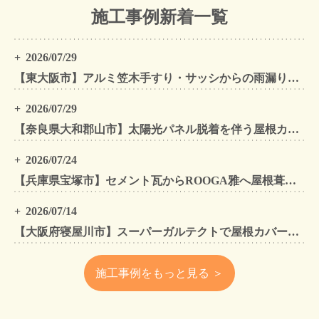
施工事例新着一覧
2026/07/29
【東大阪市】アルミ笠木手すり・サッシからの雨漏りを解消｜外壁金属サイディングカバー工法
2026/07/29
【奈良県大和郡山市】太陽光パネル脱着を伴う屋根カバー工法・外壁カバー工法・外壁塗装工事｜スーパーガルテクト施工事例
2026/07/24
【兵庫県宝塚市】セメント瓦からROOGA雅へ屋根葺き替え モダングレーで軽量化・外壁塗装も同時施工
2026/07/14
【大阪府寝屋川市】スーパーガルテクトで屋根カバー工法・外壁塗装・雨樋工事｜住まいをトータルリフォームした施工事例
施工事例をもっと見る ＞