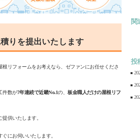
関
見積りを提出いたします
投
屋根リフォームをお考えなら、ゼファンにお任せくださ
20
20
工件数が
7年連続で近畿No.1
の、
板金職人だけの屋根リフ
20
ご提供いたします。
すぐにお伺いいたします。