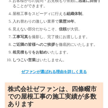
お客様からの質問・お見積もり依頼に
迅速に回答
す
ることができます。
屋根工事をスピーディに行える
組織体制
。
入れ替わりの激しい業界で
業歴30年
。
見えない部分だからこそ、
信頼
が大切。
工事写真
を撮影し、完了後にお渡しします。
ご近隣の皆様へのご挨拶
を徹底的にいたします。
相見積もりをお勧め
いたします。
しつこい営業
はいたしません。
ゼファンが選ばれる理由を詳しく見る
株式会社ゼファンは、四條畷市
での屋根工事の施工実績が多数
あります