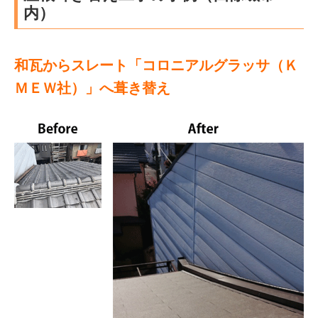
内）
和瓦からスレート「コロニアルグラッサ（Ｋ
ＭＥＷ社）」へ葺き替え