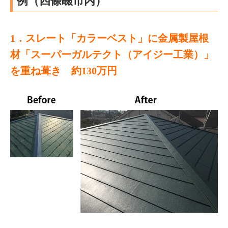
例（四條畷市内）
1．スレート「カラーベスト」に金属製屋根
材「スーパーガルテクト（アイジー工業）」
を重ね葺き 約130万円