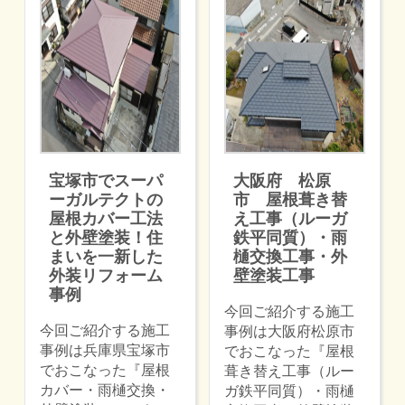
宝塚市でスーパ
大阪府 松原
ーガルテクトの
市 屋根葺き替
屋根カバー工法
え工事（ルーガ
と外壁塗装！住
鉄平同質）・雨
まいを一新した
樋交換工事・外
外装リフォーム
壁塗装工事
事例
今回ご紹介する施工
今回ご紹介する施工
事例は大阪府松原市
事例は兵庫県宝塚市
でおこなった『屋根
でおこなった『屋根
葺き替え工事（ルー
カバー・雨樋交換・
ガ鉄平同質）・雨樋