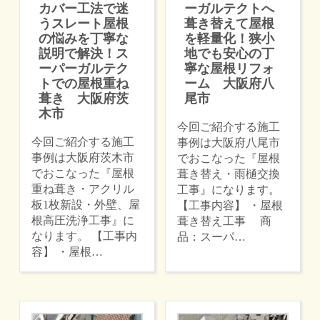
カバー工法で迷
ーガルテクトへ
うスレート屋根
葺き替えて屋根
の悩みを丁寧な
を軽量化！狭小
説明で解決！ス
地でも安心の丁
ーパーガルテク
寧な屋根リフォ
トでの屋根重ね
ーム 大阪府八
葺き 大阪府茨
尾市
木市
今回ご紹介する施工
今回ご紹介する施工
事例は大阪府八尾市
事例は大阪府茨木市
でおこなった『屋根
でおこなった『屋根
葺き替え・雨樋交換
重ね葺き・アクリル
工事』になります。
板1枚新設・外壁、屋
【工事内容】 ・屋根
根高圧洗浄工事』に
葺き替え工事 商
なります。 【工事内
品：スーパ…
容】 ・屋根…