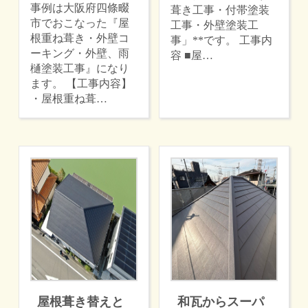
事例は大阪府四條畷
葺き工事・付帯塗装
市でおこなった『屋
工事・外壁塗装工
根重ね葺き・外壁コ
事」**です。 工事内
ーキング・外壁、雨
容 ■屋…
樋塗装工事』になり
ます。 【工事内容】
・屋根重ね葺…
屋根葺き替えと
和瓦からスーパ