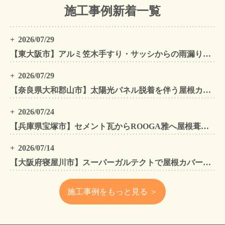
施工事例新着一覧
2026/07/29
【東大阪市】アルミ笠木手すり・サッシからの雨漏りを解消｜外壁金属サイディングカバー工法
2026/07/29
【奈良県大和郡山市】太陽光パネル脱着を伴う屋根カバー工法・外壁カバー工法・外壁塗装工事｜スーパーガルテクト施工事例
2026/07/24
【兵庫県宝塚市】セメント瓦からROOGA雅へ屋根葺き替え モダングレーで軽量化・外壁塗装も同時施工
2026/07/14
【大阪府寝屋川市】スーパーガルテクトで屋根カバー工法・外壁塗装・雨樋工事｜住まいをトータルリフォームした施工事例
施工事例をもっと見る ＞