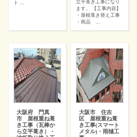
立平葺き工事になり
ト …
ます。 【工事内容】
・屋根葺き替え工事
・商品 …
大阪府 門真
大阪市 住吉
市 屋根重ね葺
区 屋根重ね葺
き工事（瓦棒か
き工事(スマート
ら立平葺き）・
メタル)・雨樋工