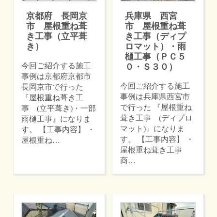
京都府 長岡京
兵庫県 西宮
市 屋根重ね葺
市 屋根重ね葺
き工事（立平葺
き工事（ディプ
き）
ロマット）・雨
樋工事（ＰＣ５
今回ご紹介する施工
０・Ｓ３０）
事例は京都府京都市
今回ご紹介する施工
長岡京市で行った
事例は兵庫県西宮市
『屋根重ね葺き工
で行った 『屋根重ね
事 (立平葺き)・一部
葺き工事 (ディプロ
雨樋工事』になりま
マット)』になりま
す。 【工事内容】 ・
す。 【工事内容】 ・
屋根重ね…
屋根重ね葺き工事
商…