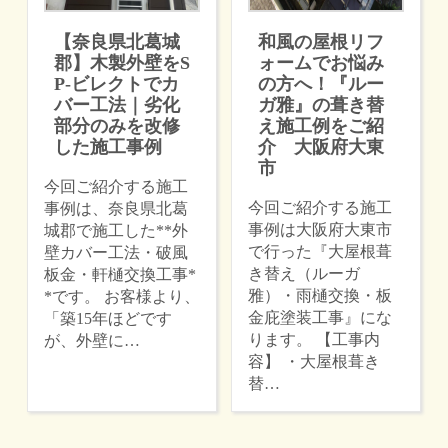
【奈良県北葛城
和風の屋根リフ
郡】木製外壁をS
ォームでお悩み
P-ビレクトでカ
の方へ！『ルー
バー工法｜劣化
ガ雅』の葺き替
部分のみを改修
え施工例をご紹
した施工事例
介 大阪府大東
市
今回ご紹介する施工
今回ご紹介する施工
事例は、奈良県北葛
事例は大阪府大東市
城郡で施工した**外
で行った『大屋根葺
壁カバー工法・破風
き替え（ルーガ
板金・軒樋交換工事*
雅）・雨樋交換・板
*です。 お客様より、
金庇塗装工事』にな
「築15年ほどです
ります。 【工事内
が、外壁に…
容】 ・大屋根葺き
替…