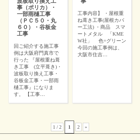
波板取り換え工
事
事（ポリカ）・
工事内容】 ・屋根重
一部雨樋工事
（ＰＣ５０・丸
ね葺き工事(屋根カバ
６０）・谷板金
ー工法) ・商品 スマ
工事
ートメタル 「KME
W社」 色=グリーン
回ご紹介する施工事
今回の施工事例は、
例は大阪府門真市で
大阪市住吉…
行った 『屋根重ね葺
き工事 (立平葺き)・
波板取り換え工事・
谷板金工事・一部雨
樋工事』になりま
す。 【工事…
1 / 2
1
2
»