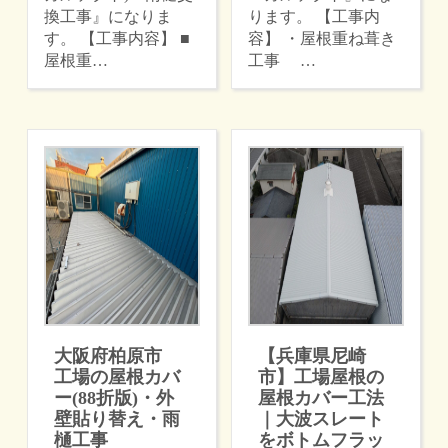
換工事』になりま
ります。 【工事内
す。 【工事内容】 ■
容】 ・屋根重ね葺き
屋根重…
工事 …
大阪府柏原市
【兵庫県尼崎
工場の屋根カバ
市】工場屋根の
ー(88折版)・外
屋根カバー工法
壁貼り替え・雨
｜大波スレート
樋工事
をボトムフラッ