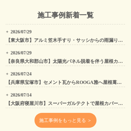
施工事例新着一覧
2026/07/29
【東大阪市】アルミ笠木手すり・サッシからの雨漏りを解消｜外壁金属サイディングカバー工法
2026/07/29
【奈良県大和郡山市】太陽光パネル脱着を伴う屋根カバー工法・外壁カバー工法・外壁塗装工事｜スーパーガルテクト施工事例
2026/07/24
【兵庫県宝塚市】セメント瓦からROOGA雅へ屋根葺き替え モダングレーで軽量化・外壁塗装も同時施工
2026/07/14
【大阪府寝屋川市】スーパーガルテクトで屋根カバー工法・外壁塗装・雨樋工事｜住まいをトータルリフォームした施工事例
施工事例をもっと見る ＞