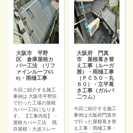
大阪市 平野
大阪府 門真
区 倉庫屋根カ
市 屋根葺き替
バー工法 (リフ
え工事（ルーガ
ァインルーフ65
雅）・雨樋工事
0)・雨樋工事
（ＰＣ５０・丸
６０）・立平葺
今回ご紹介する施工
き工事（ガルバ
事例は 大阪市平野区
二ウム）
で行った工場の屋根
今回ご紹介する施工
カバー工法になりま
事例は大阪府門真市
す。 【工事内容】 ・
で行った屋根葺き替
屋根カバー工法 既
え工事・雨樋工事・
存屋根：大波スレー