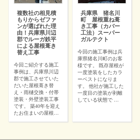
複数社の相見積
兵庫県 猪名川
もりからゼファ
町 屋根重ね葺
ンが選ばれた理
き工事（カバー
由！兵庫県川辺
工法）スーパー
郡でルーガ鉄平
ガルテクト
による屋根葺き
今回の施工事例は兵
替え工事
庫県猪名川町のお客
今回ご紹介する施工
様です。 既存屋根が
事例は、兵庫県川辺
一度塗装をしたカラ
郡で施工させていた
ーベストになりま
だいた屋根葺き替
す。 他社が施工した
え・雨樋交換・付帯
一度目の塗装が剥離
塗装・外壁塗装工事
している状態で …
です。 築40年を迎え
たお住まいの屋根…