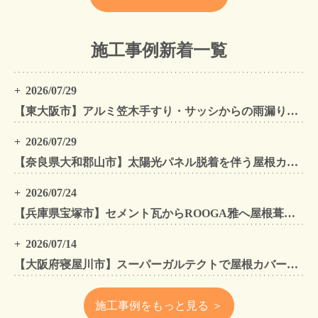
施工事例新着一覧
2026/07/29
【東大阪市】アルミ笠木手すり・サッシからの雨漏りを解消｜外壁金属サイディングカバー工法
2026/07/29
【奈良県大和郡山市】太陽光パネル脱着を伴う屋根カバー工法・外壁カバー工法・外壁塗装工事｜スーパーガルテクト施工事例
2026/07/24
【兵庫県宝塚市】セメント瓦からROOGA雅へ屋根葺き替え モダングレーで軽量化・外壁塗装も同時施工
2026/07/14
【大阪府寝屋川市】スーパーガルテクトで屋根カバー工法・外壁塗装・雨樋工事｜住まいをトータルリフォームした施工事例
施工事例をもっと見る ＞