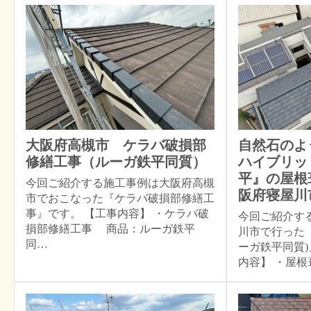
大阪府高槻市 ケラバ破損部
自然石のよ
修繕工事（ルーガ鉄平同質）
ハイブリッ
平』の屋根
今回ご紹介する施工事例は大阪府高槻
阪府寝屋川
市でおこなった『ケラバ破損部修繕工
事』です。 【工事内容】 ・ケラバ破
今回ご紹介す
損部修繕工事 商品：ルーガ鉄平
川市で行った
同…
ーガ鉄平同質)
内容】 ・屋