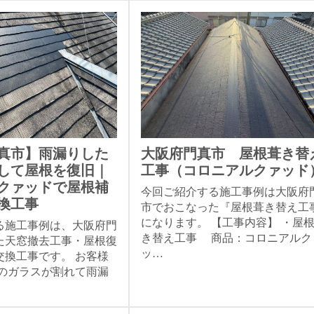
真市】雨漏りした
大阪府門真市 屋根葺き替
して屋根を復旧｜
工事（コロニアルクァッド
クァッドで屋根補
今回ご紹介する施工事例は大阪府
換工事
市でおこなった『屋根葺き替え工
になります。 【工事内容】 ・屋
る施工事例は、大阪府門
き替え工事 商品：コロニアルク
た天窓撤去工事・屋根復
ッ…
交換工事です。 お客様
窓のガラスが割れて雨漏