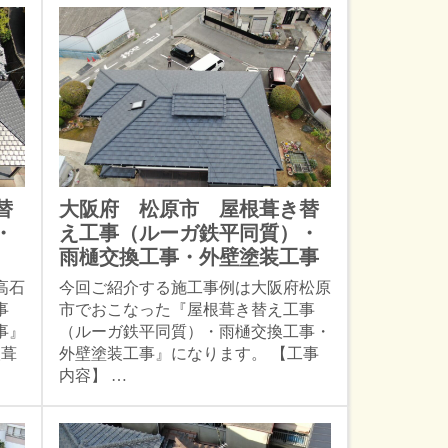
替
大阪府 松原市 屋根葺き替
・
え工事（ルーガ鉄平同質）・
雨樋交換工事・外壁塗装工事
高石
今回ご紹介する施工事例は大阪府松原
事
市でおこなった『屋根葺き替え工事
事』
（ルーガ鉄平同質）・雨樋交換工事・
根葺
外壁塗装工事』になります。 【工事
内容】 …