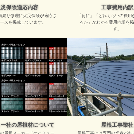
火災保険適応内容
工事費用内訳
雨漏り修理に火災保険が適応さ
「何に」「どれくらいの費用
ースを掲載しています。
るか」がわかる費用内訳を掲
す。
ュー社の屋根材について
屋根工事業社
の屋根メーカー「ケイミュー
屋根工事には専門の業者があ