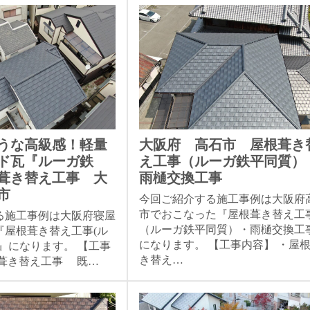
うな高級感！軽量
大阪府 高石市 屋根葺き
ド瓦『ルーガ鉄
え工事（ルーガ鉄平同質）
葺き替え工事 大
雨樋交換工事
市
今回ご紹介する施工事例は大阪府
市でおこなった『屋根葺き替え工
る施工事例は大阪府寝屋
（ルーガ鉄平同質）・雨樋交換工
『屋根葺き替え工事(ル
になります。 【工事内容】 ・屋
』になります。 【工事
き替え…
根葺き替え工事 既…