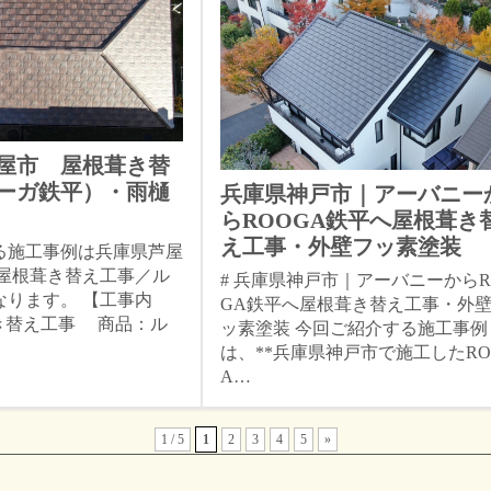
屋市 屋根葺き替
ーガ鉄平）・雨樋
兵庫県神戸市｜アーバニー
らROOGA鉄平へ屋根葺き
え工事・外壁フッ素塗装
る施工事例は兵庫県芦屋
『屋根葺き替え工事／ル
# 兵庫県神戸市｜アーバニーからR
なります。 【工事内
GA鉄平へ屋根葺き替え工事・外
葺き替え工事 商品：ル
ッ素塗装 今回ご紹介する施工事例
は、**兵庫県神戸市で施工したRO
A…
1 / 5
1
2
3
4
5
»