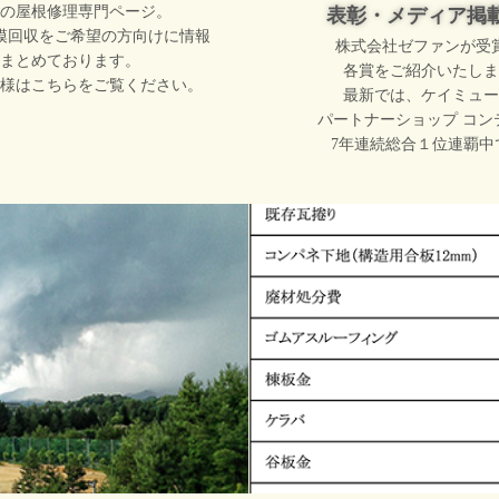
の屋根修理専門ページ。
表彰・メディア掲
模回収をご希望の方向けに情報
株式会社ゼファンが受
まとめております。
各賞をご紹介いたしま
様はこちらをご覧ください。
最新では、ケイミュー
パートナーショップ コン
7年連続総合１位連覇中