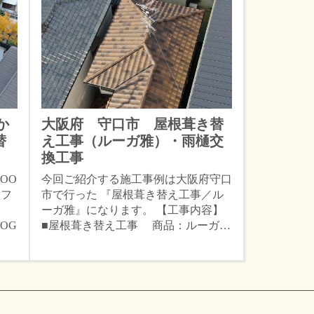
か
大阪府 守口市 屋根葺き替
替
え工事（ルーガ雅）・雨樋交
換工事
OO
今回ご紹介する施工事例は大阪府守口
壁フ
市で行った 『屋根葺き替え工事／ル
ーガ雅』になります。 【工事内容】
OG
■屋根葺き替え工事 商品：ルーガ…