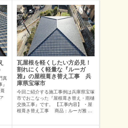
え
瓦屋根を軽くしたい方必見！
）
割れにくく軽量な『ルーガ
雅』の屋根葺き替え工事 兵
門真
庫県宝塚市
事』
根葺
今回ご紹介する施工事例は兵庫県宝塚
ァ
市でおこなった『屋根葺き替え・雨樋
交換工事』です。 【工事内容】 ・屋
根葺き替え工事 商品：ルーガ雅 …