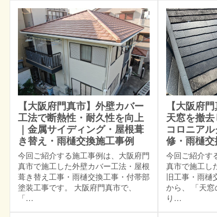
【大阪府門真市】外壁カバー
【大阪府門
工法で断熱性・耐久性を向上
天窓を撤去
｜金属サイディング・屋根葺
コロニアル
き替え・雨樋交換施工事例
修・雨樋交
今回ご紹介する施工事例は、大阪府門
今回ご紹介す
真市で施工した外壁カバー工法・屋根
真市で施工し
葺き替え工事・雨樋交換工事・付帯部
旧工事・雨樋
塗装工事です。 大阪府門真市で、
から、 「天
「…
り…