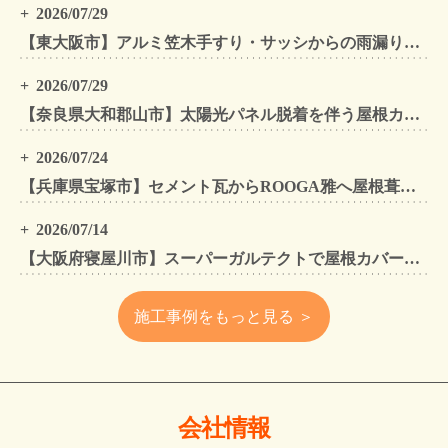
2026/07/29
【東大阪市】アルミ笠木手すり・サッシからの雨漏りを解消｜外壁金属サイディングカバー工法
2026/07/29
【奈良県大和郡山市】太陽光パネル脱着を伴う屋根カバー工法・外壁カバー工法・外壁塗装工事｜スーパーガルテクト施工事例
2026/07/24
【兵庫県宝塚市】セメント瓦からROOGA雅へ屋根葺き替え モダングレーで軽量化・外壁塗装も同時施工
2026/07/14
【大阪府寝屋川市】スーパーガルテクトで屋根カバー工法・外壁塗装・雨樋工事｜住まいをトータルリフォームした施工事例
施工事例をもっと見る ＞
会社情報