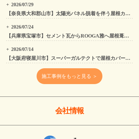
2026/07/29
【奈良県大和郡山市】太陽光パネル脱着を伴う屋根カバー工法・外壁カバー工法・外壁塗装工事｜スーパーガルテクト施工事例
2026/07/24
【兵庫県宝塚市】セメント瓦からROOGA雅へ屋根葺き替え モダングレーで軽量化・外壁塗装も同時施工
2026/07/14
【大阪府寝屋川市】スーパーガルテクトで屋根カバー工法・外壁塗装・雨樋工事｜住まいをトータルリフォームした施工事例
施工事例をもっと見る ＞
会社情報