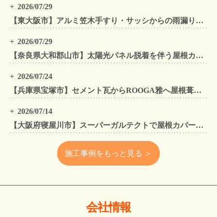
2026/07/29
【東大阪市】アルミ笠木手すり・サッシからの雨漏りを解消｜外壁金属サイディングカバー工法
2026/07/29
【奈良県大和郡山市】太陽光パネル脱着を伴う屋根カバー工法・外壁カバー工法・外壁塗装工事｜スーパーガルテクト施工事例
2026/07/24
【兵庫県宝塚市】セメント瓦からROOGA雅へ屋根葺き替え モダングレーで軽量化・外壁塗装も同時施工
2026/07/14
【大阪府寝屋川市】スーパーガルテクトで屋根カバー工法・外壁塗装・雨樋工事｜住まいをトータルリフォームした施工事例
施工事例をもっと見る ＞
会社情報