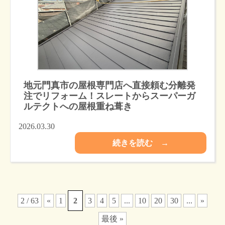
地元門真市の屋根専門店へ直接頼む分離発
注でリフォーム！スレートからスーパーガ
ルテクトへの屋根重ね葺き
2026.03.30
続きを読む →
2 / 63
«
1
2
3
4
5
...
10
20
30
...
»
最後 »