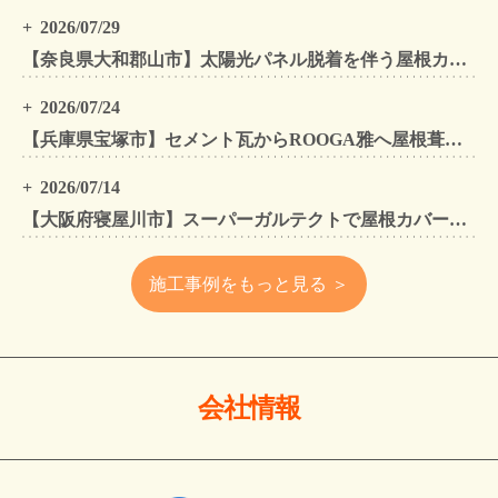
2026/07/29
【奈良県大和郡山市】太陽光パネル脱着を伴う屋根カバー工法・外壁カバー工法・外壁塗装工事｜スーパーガルテクト施工事例
2026/07/24
【兵庫県宝塚市】セメント瓦からROOGA雅へ屋根葺き替え モダングレーで軽量化・外壁塗装も同時施工
2026/07/14
【大阪府寝屋川市】スーパーガルテクトで屋根カバー工法・外壁塗装・雨樋工事｜住まいをトータルリフォームした施工事例
施工事例をもっと見る ＞
会社情報