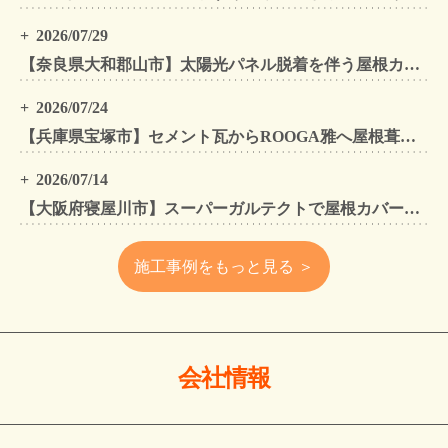
2026/07/29
【奈良県大和郡山市】太陽光パネル脱着を伴う屋根カバー工法・外壁カバー工法・外壁塗装工事｜スーパーガルテクト施工事例
2026/07/24
【兵庫県宝塚市】セメント瓦からROOGA雅へ屋根葺き替え モダングレーで軽量化・外壁塗装も同時施工
2026/07/14
【大阪府寝屋川市】スーパーガルテクトで屋根カバー工法・外壁塗装・雨樋工事｜住まいをトータルリフォームした施工事例
施工事例をもっと見る ＞
会社情報