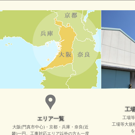
工
工場等
エリア一覧
工場等大規
大阪(門真市中心)・京都・兵庫・奈良(近
を
畿)一円。工事対応エリア以外の方も一度