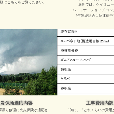
様はこちらをご覧ください。
最新では、ケイミュー
パートナーショップ コン
7年連続総合１位連覇中
火災保険適応内容
工事費用内訳
雨漏り修理に火災保険が適応さ
「何に」「どれくらいの費用