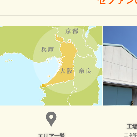
ゼファン
工
工場等
エリア一覧