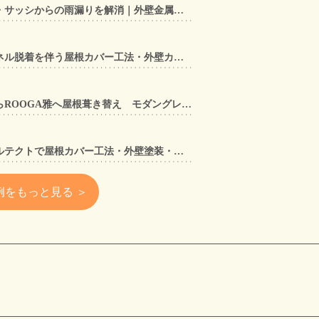
【東大阪市】アルミ笠木手すり・サッシからの雨漏りを解消｜外壁金属サイディングカバー工法
【奈良県大和郡山市】太陽光パネル脱着を伴う屋根カバー工法・外壁カバー工法・外壁塗装工事｜スーパーガルテクト施工事例
【兵庫県宝塚市】セメント瓦からROOGA雅へ屋根葺き替え モダングレーで軽量化・外壁塗装も同時施工
【大阪府寝屋川市】スーパーガルテクトで屋根カバー工法・外壁塗装・雨樋工事｜住まいをトータルリフォームした施工事例
例をもっと見る ＞