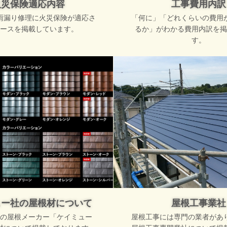
火災保険適応内容
工事費用内訳
雨漏り修理に火災保険が適応さ
「何に」「どれくらいの費用
ースを掲載しています。
るか」がわかる費用内訳を掲
す。
ュー社の屋根材について
屋根工事業社
の屋根メーカー「ケイミュー
屋根工事には専門の業者があ