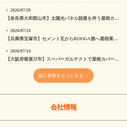
2026/07/29
【奈良県大和郡山市】太陽光パネル脱着を伴う屋根カバー工法・外壁カバー工法・外壁塗装工事｜スーパーガルテクト施工事例
2026/07/24
【兵庫県宝塚市】セメント瓦からROOGA雅へ屋根葺き替え モダングレーで軽量化・外壁塗装も同時施工
2026/07/14
【大阪府寝屋川市】スーパーガルテクトで屋根カバー工法・外壁塗装・雨樋工事｜住まいをトータルリフォームした施工事例
施工事例をもっと見る ＞
会社情報