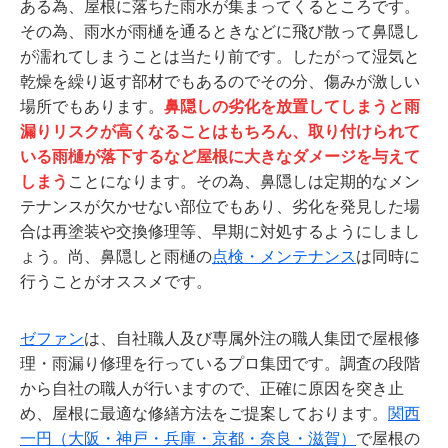
ある為、屋根に落ちた雨水が集まってくるところです。
その為、雨水が雨樋を通るときなどに飛び散って鼻隠し
が濡れてしまうことは当たり前です。したがって湿気と
乾燥を繰り返す部材でもあるのでその分、傷みが激しい
場所でもあります。
鼻隠しの劣化を放置してしまうと雨
漏りリスクが高くなることはもちろん、取り付けられて
いる雨樋が落下するなど屋根に大きなダメージを与えて
しまう
ことになります。その為、鼻隠しは定期的なメン
テナンスが欠かせない部位でもあり、劣化を発見した場
合は再塗装や交換修理等、早期に対処するようにしまし
ょう。尚、鼻隠しと雨樋の
点検・メンテナンス
は同時に
行うことがオススメです。
ゼファン
は、自社職人及び専属外注の職人集団で屋根修
理・雨漏り修理を行っているプロ集団です。調査の段階
から自社の職人が行いますので、正確に原因を突き止
め、屋根に最適な修繕方法をご提案しております。
関西
一円（大阪・神戸・兵庫・京都・奈良・滋賀）
で屋根の