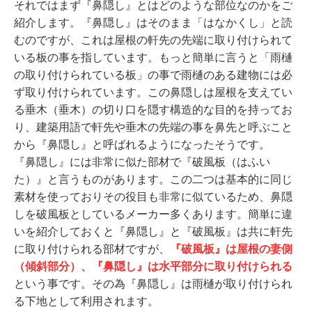
それではまず『鼻隠し』とはどのような部位なのかをご
紹介します。『鼻隠し』はそのまま「はなかくし」と読
むのですが、これは屋根の軒先の先端に取り付けられて
いる板の事を指しています。もっと簡単に言うと「雨樋
の取り付けられている板」の事で雨樋のある建物には必
ず取り付けられています。この鼻隠しは屋根を支えてい
る垂木（垂木）の切り口を隠す構造的な目的を持ってお
り、建築用語で軒先や垂木の先端の事を鼻先と呼ぶこと
から『鼻隠し』と呼ばれるようになったそうです。
『鼻隠し』には非常に似た部材で『破風板（はふい
た）』と言うものがあります。この二つは基本的に同じ
素材を使っておりその役目も非常に似ているため、鼻隠
しを破風板としているメーカー多くあります。簡単に違
いを紹介しておくと『鼻隠し』と『破風板』は共に軒先
に取り付けられる部材ですが、
『破風板』は屋根の妻側
（傾斜部分）、『鼻隠し』は水平部分に取り付けられる
という事です。その為『鼻隠し』は雨樋が取り付けられ
る下地として利用されます。