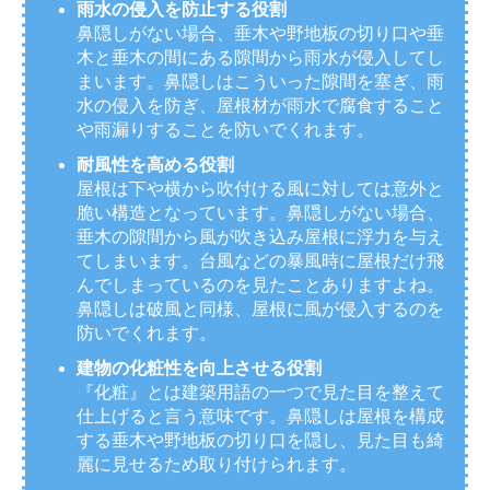
雨水の侵入を防止する役割
鼻隠しがない場合、垂木や野地板の切り口や垂
木と垂木の間にある隙間から雨水が侵入してし
まいます。鼻隠しはこういった隙間を塞ぎ、雨
水の侵入を防ぎ、屋根材が雨水で腐食すること
や雨漏りすることを防いでくれます。
耐風性を高める役割
屋根は下や横から吹付ける風に対しては意外と
脆い構造となっています。鼻隠しがない場合、
垂木の隙間から風が吹き込み屋根に浮力を与え
てしまいます。台風などの暴風時に屋根だけ飛
んでしまっているのを見たことありますよね。
鼻隠しは破風と同様、屋根に風が侵入するのを
防いでくれます。
建物の化粧性を向上させる役割
『化粧』とは建築用語の一つで見た目を整えて
仕上げると言う意味です。鼻隠しは屋根を構成
する垂木や野地板の切り口を隠し、見た目も綺
麗に見せるため取り付けられます。