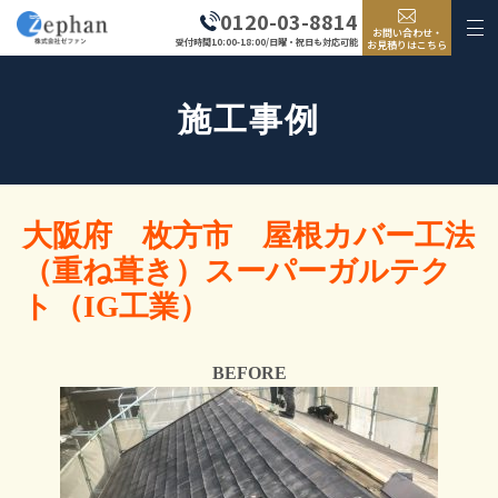
0120-03-8814
お問い合わせ・
受付時間10:00-18:00/日曜・祝日も対応可能
お見積りはこちら
施工事例
大阪府 枚方市 屋根カバー工法
（重ね葺き）スーパーガルテク
ト（IG工業）
BEFORE