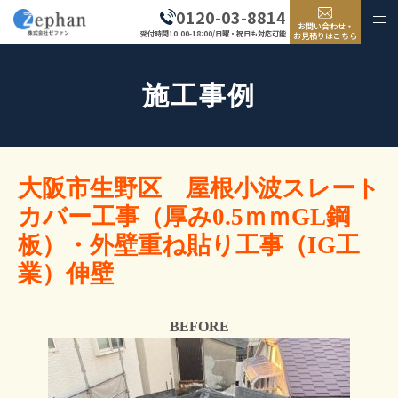
0120-03-8814
お問い合わせ・
受付時間10:00-18:00/日曜・祝日も対応可能
お見積りはこちら
施工事例
大阪市生野区 屋根小波スレート
カバー工事（厚み0.5ｍｍGL鋼
板）・外壁重ね貼り工事（IG工
業）伸壁
BEFORE