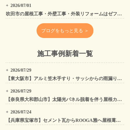
2026/07/01
吹田市の屋根工事・外壁工事・外装リフォームはゼファン！吹田市内の工事事例もご紹介
ブログをもっと見る ＞
施工事例新着一覧
2026/07/29
【東大阪市】アルミ笠木手すり・サッシからの雨漏りを解消｜外壁金属サイディングカバー工法
2026/07/29
【奈良県大和郡山市】太陽光パネル脱着を伴う屋根カバー工法・外壁カバー工法・外壁塗装工事｜スーパーガルテクト施工事例
2026/07/24
【兵庫県宝塚市】セメント瓦からROOGA雅へ屋根葺き替え モダングレーで軽量化・外壁塗装も同時施工