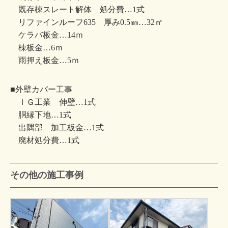
既存棟スレート解体 処分費…1式
リファインルーフ635 厚み0.5㎜…32㎡
ケラバ板金…14ｍ
棟板金…6ｍ
雨押え板金…5ｍ
■外壁カバー工事
ＩＧ工業 伸壁…1式
胴縁下地…1式
出隅部 加工板金…1式
廃材処分費…1式
その他の施工事例