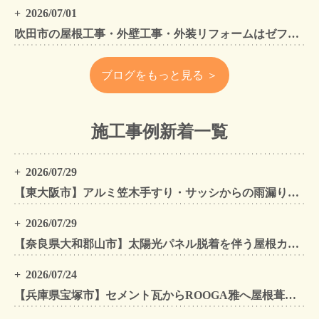
2026/07/01
吹田市の屋根工事・外壁工事・外装リフォームはゼファン！吹田市内の工事事例もご紹介
ブログをもっと見る ＞
施工事例新着一覧
2026/07/29
【東大阪市】アルミ笠木手すり・サッシからの雨漏りを解消｜外壁金属サイディングカバー工法
2026/07/29
【奈良県大和郡山市】太陽光パネル脱着を伴う屋根カバー工法・外壁カバー工法・外壁塗装工事｜スーパーガルテクト施工事例
2026/07/24
【兵庫県宝塚市】セメント瓦からROOGA雅へ屋根葺き替え モダングレーで軽量化・外壁塗装も同時施工