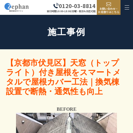
0120-03-8814
お問い合わせ・
受付時間10:00-18:00/日曜・祝日も対応可能
お見積りはこちら
施工事例
【京都市伏見区】天窓（トップ
ライト）付き屋根をスマートメ
タルで屋根カバー工法｜換気棟
設置で断熱・通気性も向上
BEFORE