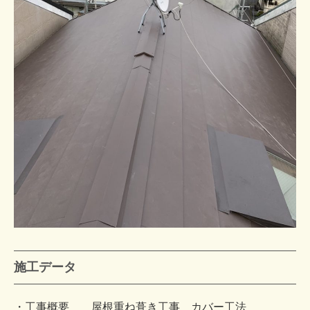
施工データ
・工事概要 屋根重ね葺き工事 カバー工法