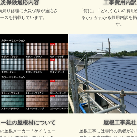
火災保険適応内容
工事費用内訳
雨漏り修理に火災保険が適応さ
「何に」「どれくらいの費用
ースを掲載しています。
るか」がわかる費用内訳を掲
す。
ュー社の屋根材について
屋根工事業社
の屋根メーカー「ケイミュー
屋根工事には専門の業者があ