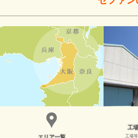
ゼファン
工
工場等
エリア一覧