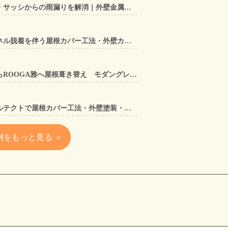
【東大阪市】アルミ笠木手すり・サッシからの雨漏りを解消｜外壁金属サイディングカバー工法
【奈良県大和郡山市】太陽光パネル脱着を伴う屋根カバー工法・外壁カバー工法・外壁塗装工事｜スーパーガルテクト施工事例
【兵庫県宝塚市】セメント瓦からROOGA雅へ屋根葺き替え モダングレーで軽量化・外壁塗装も同時施工
【大阪府寝屋川市】スーパーガルテクトで屋根カバー工法・外壁塗装・雨樋工事｜住まいをトータルリフォームした施工事例
例をもっと見る ＞