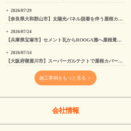
2026/07/29
【奈良県大和郡山市】太陽光パネル脱着を伴う屋根カバー工法・外壁カバー工法・外壁塗装工事｜スーパーガルテクト施工事例
2026/07/24
【兵庫県宝塚市】セメント瓦からROOGA雅へ屋根葺き替え モダングレーで軽量化・外壁塗装も同時施工
2026/07/14
【大阪府寝屋川市】スーパーガルテクトで屋根カバー工法・外壁塗装・雨樋工事｜住まいをトータルリフォームした施工事例
施工事例をもっと見る ＞
会社情報