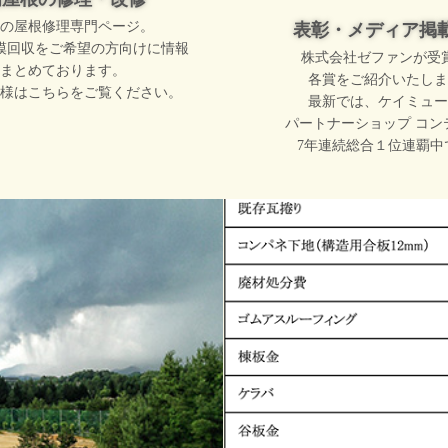
の屋根修理専門ページ。
表彰・メディア掲
模回収をご希望の方向けに情報
株式会社ゼファンが受
まとめております。
各賞をご紹介いたしま
様はこちらをご覧ください。
最新では、ケイミュー
パートナーショップ コン
7年連続総合１位連覇中