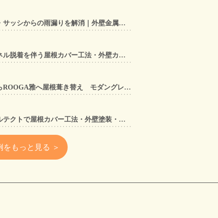
【東大阪市】アルミ笠木手すり・サッシからの雨漏りを解消｜外壁金属サイディングカバー工法
【奈良県大和郡山市】太陽光パネル脱着を伴う屋根カバー工法・外壁カバー工法・外壁塗装工事｜スーパーガルテクト施工事例
【兵庫県宝塚市】セメント瓦からROOGA雅へ屋根葺き替え モダングレーで軽量化・外壁塗装も同時施工
【大阪府寝屋川市】スーパーガルテクトで屋根カバー工法・外壁塗装・雨樋工事｜住まいをトータルリフォームした施工事例
例をもっと見る ＞