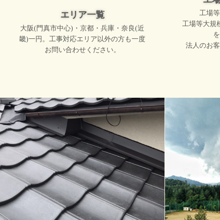
工場等
エリア一覧
工場等大規
大阪(門真市中心)・京都・兵庫・奈良(近
を
畿)一円。工事対応エリア以外の方も一度
法人のお客
お問い合わせください。