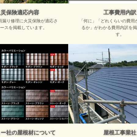
火災保険適応内容
工事費用内訳
雨漏り修理に火災保険が適応さ
「何に」「どれくらいの費用
ースを掲載しています。
るか」がわかる費用内訳を掲
す。
ュー社の屋根材について
屋根工事業社