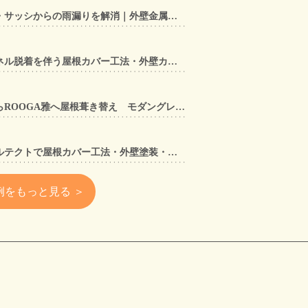
【東大阪市】アルミ笠木手すり・サッシからの雨漏りを解消｜外壁金属サイディングカバー工法
【奈良県大和郡山市】太陽光パネル脱着を伴う屋根カバー工法・外壁カバー工法・外壁塗装工事｜スーパーガルテクト施工事例
【兵庫県宝塚市】セメント瓦からROOGA雅へ屋根葺き替え モダングレーで軽量化・外壁塗装も同時施工
【大阪府寝屋川市】スーパーガルテクトで屋根カバー工法・外壁塗装・雨樋工事｜住まいをトータルリフォームした施工事例
例をもっと見る ＞