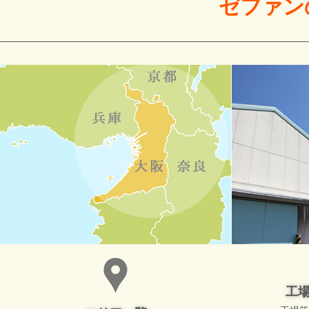
ゼファン
工