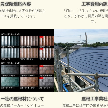
火災保険適応内容
工事費用内訳
雨漏り修理に火災保険が適応さ
「何に」「どれくらいの費用
ースを掲載しています。
るか」がわかる費用内訳を掲
す。
ュー社の屋根材について
屋根工事業社
の屋根メーカー「ケイミュー
屋根工事には専門の業者があ