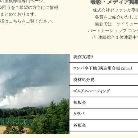
の屋根修理専門ページ。
表彰・メディア掲
模回収をご希望の方向けに情報
株式会社ゼファンが受
まとめております。
各賞をご紹介いたしま
様はこちらをご覧ください。
最新では、ケイミュー
パートナーショップ コン
7年連続総合１位連覇中