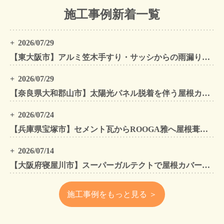
施工事例新着一覧
2026/07/29
【東大阪市】アルミ笠木手すり・サッシからの雨漏りを解消｜外壁金属サイディングカバー工法
2026/07/29
【奈良県大和郡山市】太陽光パネル脱着を伴う屋根カバー工法・外壁カバー工法・外壁塗装工事｜スーパーガルテクト施工事例
2026/07/24
【兵庫県宝塚市】セメント瓦からROOGA雅へ屋根葺き替え モダングレーで軽量化・外壁塗装も同時施工
2026/07/14
【大阪府寝屋川市】スーパーガルテクトで屋根カバー工法・外壁塗装・雨樋工事｜住まいをトータルリフォームした施工事例
施工事例をもっと見る ＞