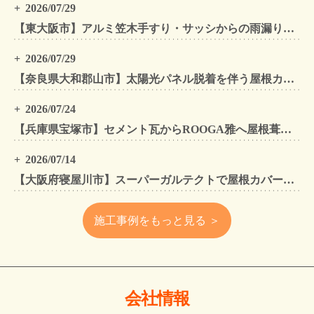
2026/07/29
【東大阪市】アルミ笠木手すり・サッシからの雨漏りを解消｜外壁金属サイディングカバー工法
2026/07/29
【奈良県大和郡山市】太陽光パネル脱着を伴う屋根カバー工法・外壁カバー工法・外壁塗装工事｜スーパーガルテクト施工事例
2026/07/24
【兵庫県宝塚市】セメント瓦からROOGA雅へ屋根葺き替え モダングレーで軽量化・外壁塗装も同時施工
2026/07/14
【大阪府寝屋川市】スーパーガルテクトで屋根カバー工法・外壁塗装・雨樋工事｜住まいをトータルリフォームした施工事例
施工事例をもっと見る ＞
会社情報