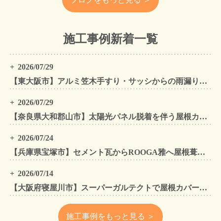
施工事例新着一覧
2026/07/29
【東大阪市】アルミ笠木手すり・サッシからの雨漏りを解消｜外壁金属サイディングカバー工法
2026/07/29
【奈良県大和郡山市】太陽光パネル脱着を伴う屋根カバー工法・外壁カバー工法・外壁塗装工事｜スーパーガルテクト施工事例
2026/07/24
【兵庫県宝塚市】セメント瓦からROOGA雅へ屋根葺き替え モダングレーで軽量化・外壁塗装も同時施工
2026/07/14
【大阪府寝屋川市】スーパーガルテクトで屋根カバー工法・外壁塗装・雨樋工事｜住まいをトータルリフォームした施工事例
施工事例をもっと見る ＞