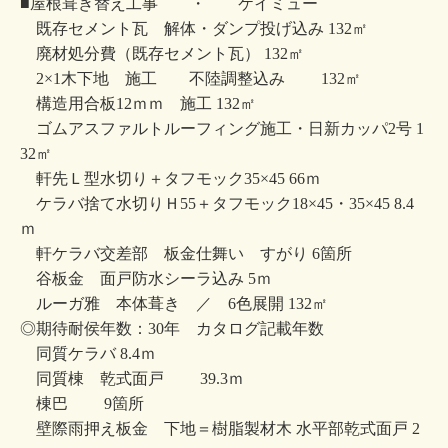
■屋根葺き替え工事 ・ ケイミュー
既存セメント瓦 解体・ダンプ投げ込み 132㎡
廃材処分費（既存セメント瓦） 132㎡
2×1木下地 施工 不陸調整込み 132㎡
構造用合板12ｍｍ 施工 132㎡
ゴムアスファルトルーフィング施工・日新カッパ2号 1
32㎡
軒先Ｌ型水切り＋タフモック35×45 66ｍ
ケラバ捨て水切りＨ55＋タフモック18×45・35×45 8.4
ｍ
軒ケラバ交差部 板金仕舞い すがり 6箇所
谷板金 面戸防水シーラ込み 5ｍ
ルーガ雅 本体葺き ／ 6色展開 132㎡
◎期待耐侯年数：30年 カタログ記載年数
同質ケラバ 8.4ｍ
同質棟 乾式面戸 39.3ｍ
棟巴 9箇所
壁際雨押え板金 下地＝樹脂製材木 水平部乾式面戸 2