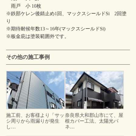
雨戸 小 10枚
※鉄部ケレン後錆止め1回、マックスシールドSi 2回塗
り
※期待耐候年数13～16年(マックスシールドSi)
※板金庇は塗装範囲外です。
その他の施工事例
施工前、お客様より「サッ
奈良県大和郡山市にて、屋
シ周りから雨漏りが発生
根カバー工法、太陽光パ
し…
ネ…