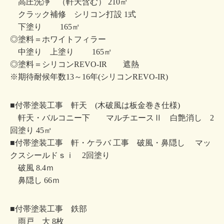
高圧洗浄 （軒天含む） 210㎡
クラック補修 シリコン打設 1式
下塗り 165㎡
◎塗料＝ホワイトフィラー
中塗り 上塗り 165㎡
◎塗料＝シリコンREVO-IR 遮熱
※期待耐候年数13～16年(シリコンREVO-IR)
■付帯塗装工事 軒天 (木破風は板金巻き仕様)
軒天・バルコニー下 マルチエースⅡ 白艶消し 2
回塗り 45㎡
■付帯塗装工事 軒・ケラバ 工事 破風・鼻隠し マッ
クスシールドｓｉ 2回塗り
破風 8.4ｍ
鼻隠し 66ｍ
■付帯塗装工事 鉄部
雨戸 大 8枚