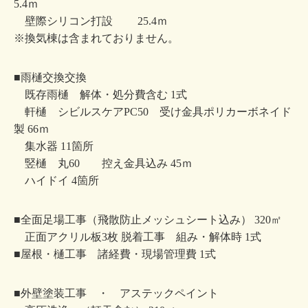
5.4ｍ
壁際シリコン打設 25.4ｍ
※換気棟は含まれておりません。
■雨樋交換交換
既存雨樋 解体・処分費含む 1式
軒樋 シビルスケアPC50 受け金具ポリカーボネイド
製 66ｍ
集水器 11箇所
竪樋 丸60 控え金具込み 45ｍ
ハイドイ 4箇所
■全面足場工事（飛散防止メッシュシート込み） 320㎡
正面アクリル板3枚 脱着工事 組み・解体時 1式
■屋根・樋工事 諸経費・現場管理費 1式
■外壁塗装工事 ・ アステックペイント