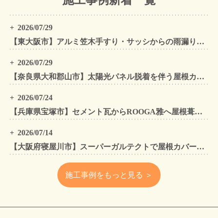
施工事例新着一覧
2026/07/29
【東大阪市】アルミ笠木手すり・サッシからの雨漏りを解消｜外壁金属サイディングカバー工法
2026/07/29
【奈良県大和郡山市】太陽光パネル脱着を伴う屋根カバー工法・外壁カバー工法・外壁塗装工事｜スーパーガルテクト施工事例
2026/07/24
【兵庫県宝塚市】セメント瓦からROOGA雅へ屋根葺き替え モダングレーで軽量化・外壁塗装も同時施工
2026/07/14
【大阪府寝屋川市】スーパーガルテクトで屋根カバー工法・外壁塗装・雨樋工事｜住まいをトータルリフォームした施工事例
施工事例をもっと見る ＞