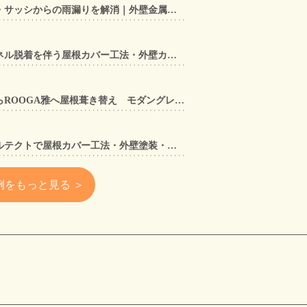
【東大阪市】アルミ笠木手すり・サッシからの雨漏りを解消｜外壁金属サイディングカバー工法
【奈良県大和郡山市】太陽光パネル脱着を伴う屋根カバー工法・外壁カバー工法・外壁塗装工事｜スーパーガルテクト施工事例
【兵庫県宝塚市】セメント瓦からROOGA雅へ屋根葺き替え モダングレーで軽量化・外壁塗装も同時施工
【大阪府寝屋川市】スーパーガルテクトで屋根カバー工法・外壁塗装・雨樋工事｜住まいをトータルリフォームした施工事例
例をもっと見る ＞