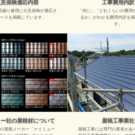
火災保険適応内容
工事費用内訳
雨漏り修理に火災保険が適応さ
「何に」「どれくらいの費用
ースを掲載しています。
るか」がわかる費用内訳を掲
す。
ュー社の屋根材について
屋根工事業社
の屋根メーカー「ケイミュー
屋根工事には専門の業者があ