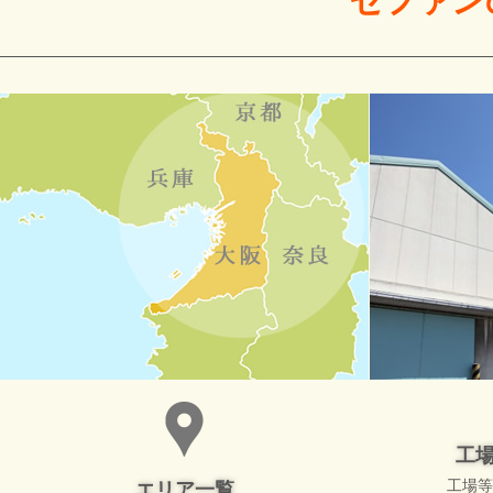
ゼファン
工
工場等
エリア一覧