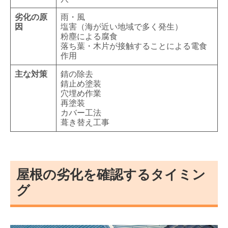
劣化の原
雨・風
因
塩害（海が近い地域で多く発生）
粉塵による腐食
落ち葉・木片が接触することによる電食
作用
主な対策
錆の除去
錆止め塗装
穴埋め作業
再塗装
カバー工法
葺き替え工事
屋根の劣化を確認するタイミン
グ