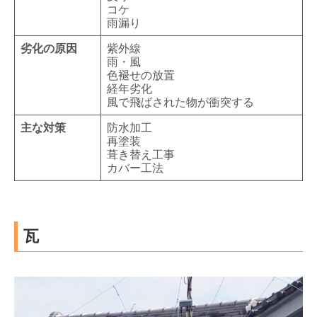
コケ
雨漏り
劣化の原因
紫外線
雨・風
色褪せの放置
経年劣化
風で飛ばされた物が衝突する
主な対策
防水加工
再塗装
葺き替え工事
カバー工法
瓦