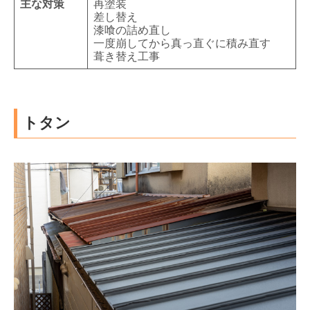
主な対策
再塗装
差し替え
漆喰の詰め直し
一度崩してから真っ直ぐに積み直す
葺き替え工事
トタン