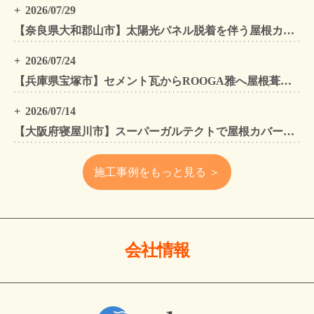
2026/07/29
【奈良県大和郡山市】太陽光パネル脱着を伴う屋根カバー工法・外壁カバー工法・外壁塗装工事｜スーパーガルテクト施工事例
2026/07/24
【兵庫県宝塚市】セメント瓦からROOGA雅へ屋根葺き替え モダングレーで軽量化・外壁塗装も同時施工
2026/07/14
【大阪府寝屋川市】スーパーガルテクトで屋根カバー工法・外壁塗装・雨樋工事｜住まいをトータルリフォームした施工事例
施工事例をもっと見る ＞
会社情報