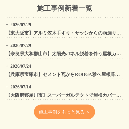
施工事例新着一覧
2026/07/29
【東大阪市】アルミ笠木手すり・サッシからの雨漏りを解消｜外壁金属サイディングカバー工法
2026/07/29
【奈良県大和郡山市】太陽光パネル脱着を伴う屋根カバー工法・外壁カバー工法・外壁塗装工事｜スーパーガルテクト施工事例
2026/07/24
【兵庫県宝塚市】セメント瓦からROOGA雅へ屋根葺き替え モダングレーで軽量化・外壁塗装も同時施工
2026/07/14
【大阪府寝屋川市】スーパーガルテクトで屋根カバー工法・外壁塗装・雨樋工事｜住まいをトータルリフォームした施工事例
施工事例をもっと見る ＞