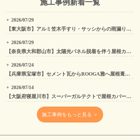
施工事例新着一覧
2026/07/29
【東大阪市】アルミ笠木手すり・サッシからの雨漏りを解消｜外壁金属サイディングカバー工法
2026/07/29
【奈良県大和郡山市】太陽光パネル脱着を伴う屋根カバー工法・外壁カバー工法・外壁塗装工事｜スーパーガルテクト施工事例
2026/07/24
【兵庫県宝塚市】セメント瓦からROOGA雅へ屋根葺き替え モダングレーで軽量化・外壁塗装も同時施工
2026/07/14
【大阪府寝屋川市】スーパーガルテクトで屋根カバー工法・外壁塗装・雨樋工事｜住まいをトータルリフォームした施工事例
施工事例をもっと見る ＞