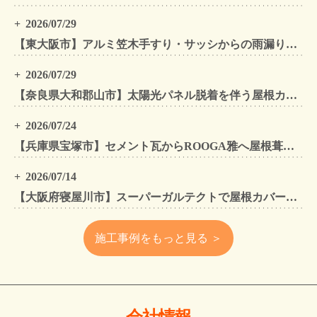
2026/07/29
【東大阪市】アルミ笠木手すり・サッシからの雨漏りを解消｜外壁金属サイディングカバー工法
2026/07/29
【奈良県大和郡山市】太陽光パネル脱着を伴う屋根カバー工法・外壁カバー工法・外壁塗装工事｜スーパーガルテクト施工事例
2026/07/24
【兵庫県宝塚市】セメント瓦からROOGA雅へ屋根葺き替え モダングレーで軽量化・外壁塗装も同時施工
2026/07/14
【大阪府寝屋川市】スーパーガルテクトで屋根カバー工法・外壁塗装・雨樋工事｜住まいをトータルリフォームした施工事例
施工事例をもっと見る ＞
会社情報