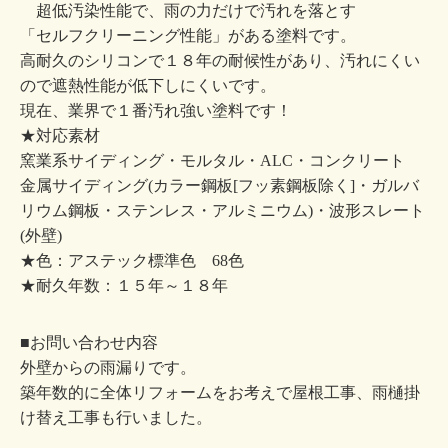
超低汚染性能で、雨の力だけで汚れを落とす
「セルフクリーニング性能」がある塗料です。
高耐久のシリコンで１８年の耐候性があり、汚れにくい
ので遮熱性能が低下しにくいです。
現在、業界で１番汚れ強い塗料です！
★対応素材
窯業系サイディング・モルタル・ALC・コンクリート
金属サイディング(カラー鋼板[フッ素鋼板除く]・ガルバ
リウム鋼板・ステンレス・アルミニウム)・波形スレート
(外壁)
★色：アステック標準色 68色
★耐久年数：１５年～１８年
■お問い合わせ内容
外壁からの雨漏りです。
築年数的に全体リフォームをお考えで屋根工事、雨樋掛
け替え工事も行いました。