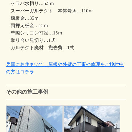
ケラバ水切り…5.5ｍ
スーパーガルテクト 本体葺き…110㎡
棟板金…35ｍ
雨押え板金…15ｍ
壁際シリコン打設…15ｍ
取り合い見切り…1式
ガルテクト廃材 撤去費…1式
兵庫にお住まいで、屋根や外壁の工事や修理をご検討中
の方はコチラ
その他の施工事例