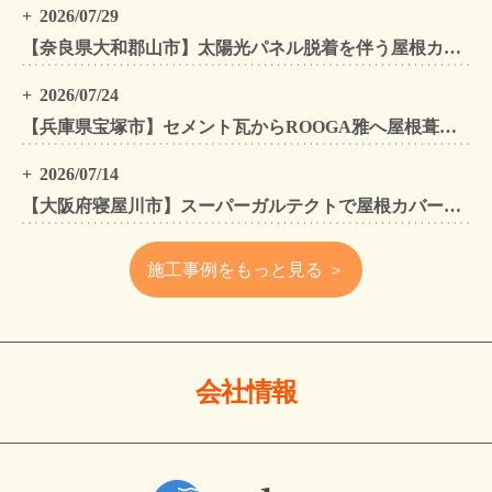
2026/07/29
【奈良県大和郡山市】太陽光パネル脱着を伴う屋根カバー工法・外壁カバー工法・外壁塗装工事｜スーパーガルテクト施工事例
2026/07/24
【兵庫県宝塚市】セメント瓦からROOGA雅へ屋根葺き替え モダングレーで軽量化・外壁塗装も同時施工
2026/07/14
【大阪府寝屋川市】スーパーガルテクトで屋根カバー工法・外壁塗装・雨樋工事｜住まいをトータルリフォームした施工事例
施工事例をもっと見る ＞
会社情報