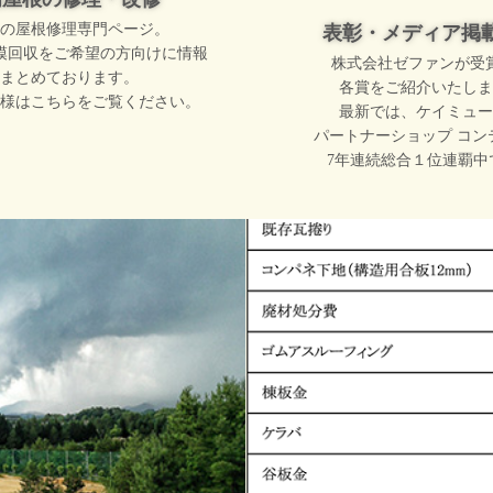
の屋根修理専門ページ。
表彰・メディア掲
模回収をご希望の方向けに情報
株式会社ゼファンが受
まとめております。
各賞をご紹介いたしま
様はこちらをご覧ください。
最新では、ケイミュー
パートナーショップ コン
7年連続総合１位連覇中