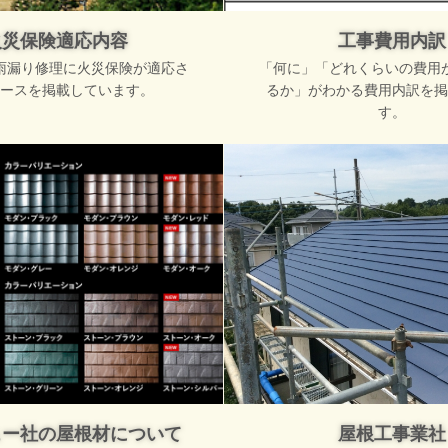
火災保険適応内容
工事費用内訳
雨漏り修理に火災保険が適応さ
「何に」「どれくらいの費用
ースを掲載しています。
るか」がわかる費用内訳を掲
す。
ュー社の屋根材について
屋根工事業社