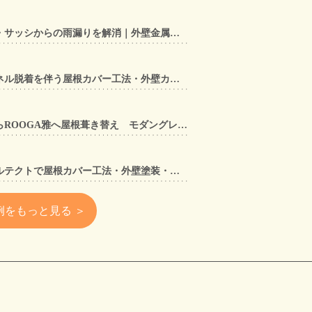
【東大阪市】アルミ笠木手すり・サッシからの雨漏りを解消｜外壁金属サイディングカバー工法
【奈良県大和郡山市】太陽光パネル脱着を伴う屋根カバー工法・外壁カバー工法・外壁塗装工事｜スーパーガルテクト施工事例
【兵庫県宝塚市】セメント瓦からROOGA雅へ屋根葺き替え モダングレーで軽量化・外壁塗装も同時施工
【大阪府寝屋川市】スーパーガルテクトで屋根カバー工法・外壁塗装・雨樋工事｜住まいをトータルリフォームした施工事例
例をもっと見る ＞