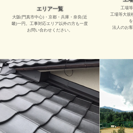
工場等
エリア一覧
工場等大規
大阪(門真市中心)・京都・兵庫・奈良(近
を
畿)一円。工事対応エリア以外の方も一度
法人のお客
お問い合わせください。