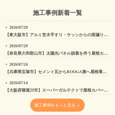
施工事例新着一覧
2026/07/29
【東大阪市】アルミ笠木手すり・サッシからの雨漏りを解消｜外壁金属サイディングカバー工法
2026/07/29
【奈良県大和郡山市】太陽光パネル脱着を伴う屋根カバー工法・外壁カバー工法・外壁塗装工事｜スーパーガルテクト施工事例
2026/07/24
【兵庫県宝塚市】セメント瓦からROOGA雅へ屋根葺き替え モダングレーで軽量化・外壁塗装も同時施工
2026/07/14
【大阪府寝屋川市】スーパーガルテクトで屋根カバー工法・外壁塗装・雨樋工事｜住まいをトータルリフォームした施工事例
施工事例をもっと見る ＞