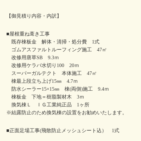
【御見積り内容・内訳】
■屋根重ね葺き工事
既存棟板金 解体・清掃・処分費 1式
ゴムアスファルトルーフィング施工 47㎡
改修用唐草SB 9.3ｍ
改修用ケラバ水切り100 20ｍ
スーパーガルテクト 本体施工 47㎡
棟最上段立ち上げ15㎜ 4.7ｍ
防水シーラー15×15㎜ 棟(両側)施工 9.4ｍ
棟板金 下地＝樹脂製材木 3ｍ
換気棟Ｌ ＩＧ工業純正品 1ヶ所
※結露防止のため換気棟の設置をお勧めいたします。
■正面足場工事(飛散防止メッシュシート込） 1式