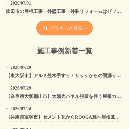
2026/07/01
吹田市の屋根工事・外壁工事・外装リフォームはゼファン！吹田市内の工事事例もご紹介
ブログをもっと見る ＞
施工事例新着一覧
2026/07/29
【東大阪市】アルミ笠木手すり・サッシからの雨漏りを解消｜外壁金属サイディングカバー工法
2026/07/29
【奈良県大和郡山市】太陽光パネル脱着を伴う屋根カバー工法・外壁カバー工法・外壁塗装工事｜スーパーガルテクト施工事例
2026/07/24
【兵庫県宝塚市】セメント瓦からROOGA雅へ屋根葺き替え モダングレーで軽量化・外壁塗装も同時施工