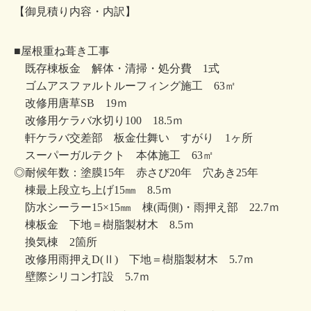
【御見積り内容・内訳】
■屋根重ね葺き工事
既存棟板金 解体・清掃・処分費 1式
ゴムアスファルトルーフィング施工 63㎡
改修用唐草SB 19ｍ
改修用ケラバ水切り100 18.5ｍ
軒ケラバ交差部 板金仕舞い すがり 1ヶ所
スーパーガルテクト 本体施工 63㎡
◎耐候年数：塗膜15年 赤さび20年 穴あき25年
棟最上段立ち上げ15㎜ 8.5ｍ
防水シーラー15×15㎜ 棟(両側)・雨押え部 22.7ｍ
棟板金 下地＝樹脂製材木 8.5ｍ
換気棟 2箇所
改修用雨押えD(Ⅱ) 下地＝樹脂製材木 5.7ｍ
壁際シリコン打設 5.7ｍ